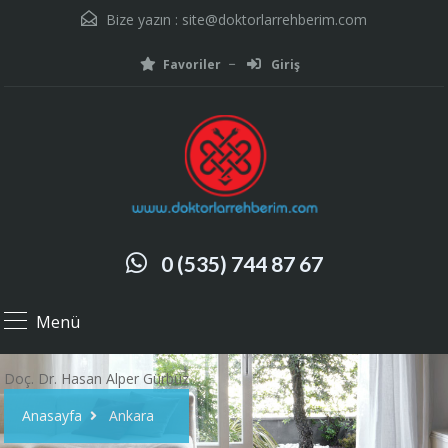
Bize yazın :
site@doktorlarrehberim.com
Favoriler
Giriş
0 (535) 744 87 67
Menü
Doç. Dr. Hasan Alper Gürbüz
Anasayfa
Ankara