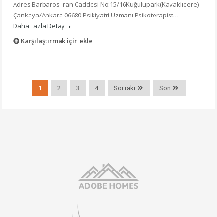
Adres:Barbaros İran Caddesi No:15/16Kuğulupark(Kavaklıdere)
Çankaya/Ankara 06680 Psikiyatri Uzmanı Psikoterapist…
Daha Fazla Detay
Karşılaştırmak için ekle
1
2
3
4
Sonraki
Son