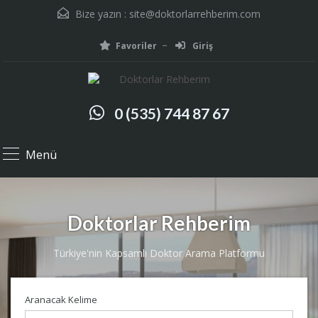
Bize yazın :
site@doktorlarrehberim.com
Favoriler
Giriş
0 (535) 744 87 67
Menü
Doktorlar Rehberim
Türkiye'nin Kapsamlı Doktor Arama Platformu
Aranacak Kelime