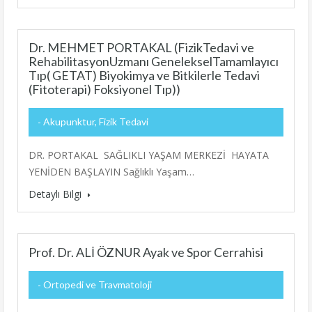
Dr. MEHMET PORTAKAL (FizikTedavi ve
RehabilitasyonUzmanı GenelekselTamamlayıcı
Tıp( GETAT) Biyokimya ve Bitkilerle Tedavi
(Fitoterapi) Foksiyonel Tıp))
Akupunktur, Fizik Tedavi
DR. PORTAKAL SAĞLIKLI YAŞAM MERKEZİ HAYATA
YENİDEN BAŞLAYIN Sağlıklı Yaşam…
Detaylı Bilgi
Prof. Dr. ALİ ÖZNUR Ayak ve Spor Cerrahisi
Ortopedi ve Travmatoloji