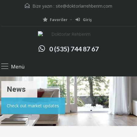
Bize yazın :
site@doktorlarrehberim.com
Favoriler
Giriş
0 (535) 744 87 67
Menü
News
Check out market updates