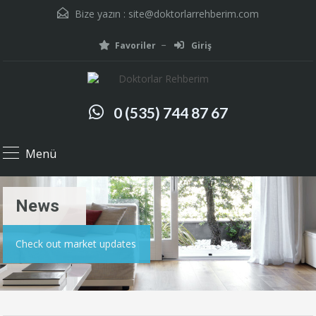
Bize yazın :
site@doktorlarrehberim.com
Favoriler
Giriş
0 (535) 744 87 67
Menü
News
Check out market updates