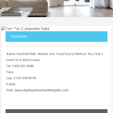
- Diyetisyen
Adres: Hacıhalil Mah. Atatürk Cad. Yusuf Eriş İş Merkezi. No:2 Kat:3
Daire:16 41400 Kocaeli,
Tel: 0 850 333 0388
Faks:
Cep: 0 545 938 89 89
E-Mail:
Web:
www.diyetisyenburhanettinyildiz.com