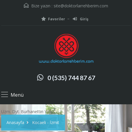
Bize yazın :
site@doktorlarrehberim.com
Favoriler
Giriş
0 (535) 744 87 67
Menü
Uzm. Dyt. Burhanettin Yıldız
Anasayfa
Kocaeli - İzmit