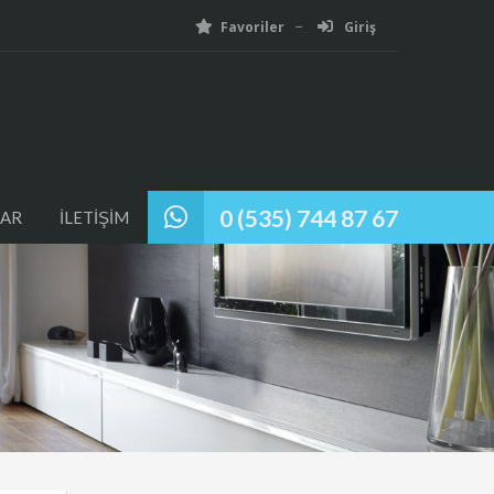
Favoriler
Giriş
0 (535) 744 87 67
AR
İLETİŞİM