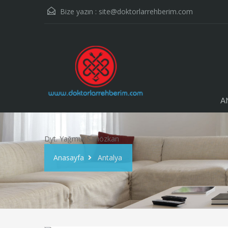
Bize yazın :
site@doktorlarrehberim.com
A
Dyt. Yağmur Sarıözkan
Anasayfa
Antalya