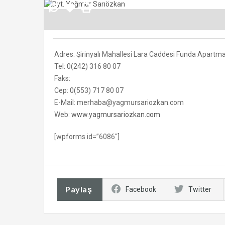
Adres: Şirinyalı Mahallesi Lara Caddesi Funda Apartma
Tel: 0(242) 316 80 07
Faks:
Cep: 0(553) 717 80 07
E-Mail: merhaba@yagmursariozkan.com
Web:
www.yagmursariozkan.com
[wpforms id=”6086″]
Paylaş
Facebook
Twitter