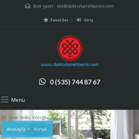
Bize yazın :
site@doktorlarrehberim.com
Favoriler
Giriş
0 (535) 744 87 67
Menü
Dt. Emel Striko Köroğlu
Anasayfa
Konya