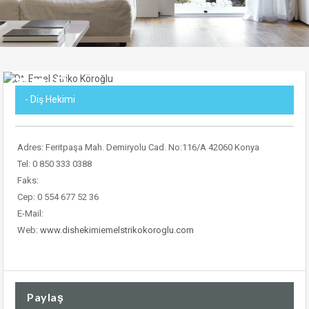
- Diş Hekimi
Adres: Feritpaşa Mah. Demiryolu Cad. No:116/A 42060 Konya
Tel: 0 850 333 0388
Faks:
Cep: 0 554 677 52 36
E-Mail:
Web:
www.dishekimiemelstrikokoroglu.com
Paylaş