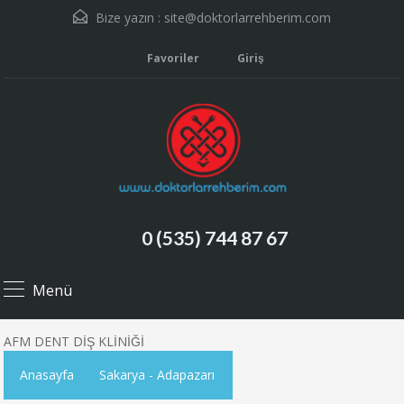
Bize yazın :
site@doktorlarrehberim.com
Favoriler
Giriş
0 (535) 744 87 67
Menü
AFM DENT DİŞ KLİNİĞİ
Anasayfa
Sakarya - Adapazarı