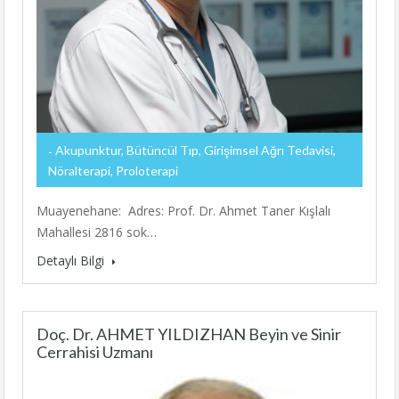
Akupunktur, Bütüncül Tıp, Girişimsel Ağrı Tedavisi,
Nöralterapi, Proloterapi
Muayenehane: Adres: Prof. Dr. Ahmet Taner Kışlalı
Mahallesi 2816 sok…
Detaylı Bilgi
Doç. Dr. AHMET YILDIZHAN Beyin ve Sinir
Cerrahisi Uzmanı