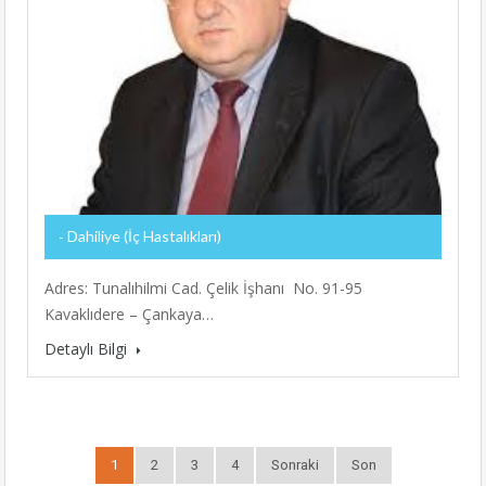
Dahiliye (İç Hastalıkları)
Adres: Tunalıhilmi Cad. Çelik İşhanı No. 91-95
Kavaklıdere – Çankaya…
Detaylı Bilgi
1
2
3
4
Sonraki
Son