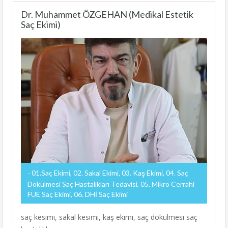
Dr. Muhammet ÖZGEHAN (Medikal Estetik
Saç Ekimi)
01.Saç Ekimi, 02. Sakal Ekimi, 03. Kaş Ekimi, 04. Saç
Dökülmesi Saç Hastalıkları Tedavisi, 05. Mikro Cerrahi
FUE Saç Ekimi, 06. DHİ Saç Ekimi
saç kesimi, sakal kesimi, kaş ekimi, saç dökülmesi saç