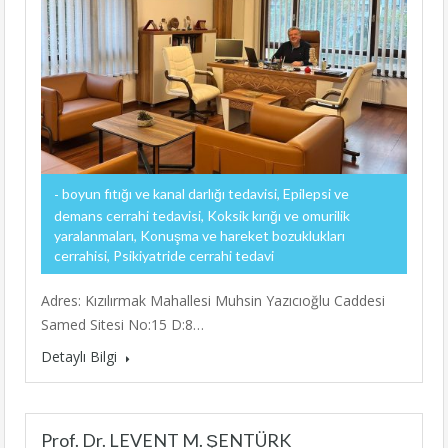
boyun fıtığı ve kanal darlığı tedavisi, Epilepsi ve
demans cerrahi tedavisi, Koksik kırığı ve omurilik
yaralanmaları, Konuşma ve hareket bozuklukları
cerrahisi, Psikiyatride cerrahi tedavi
Adres: Kızılırmak Mahallesi Muhsin Yazıcıoğlu Caddesi
Samed Sitesi No:15 D:8…
Detaylı Bilgi
Prof. Dr. LEVENT M. ŞENTÜRK